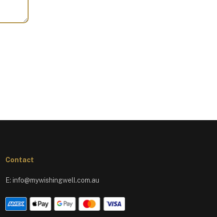
Contact
E:
info@mywishingwell.com.au